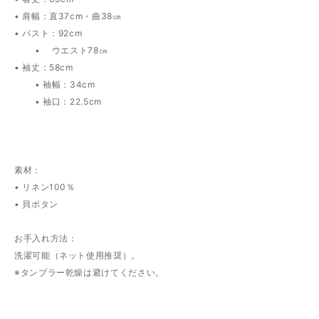
• 肩幅：直37cm・曲38㎝
• バスト：92cm
• ウエスト78㎝
• 袖丈：58cm
• 袖幅：34cm
• 袖口：22.5cm
素材：
• リネン100％
• 貝ボタン
お手入れ方法：
洗濯可能（ネット使用推奨）。
※タンブラー乾燥は避けてください。