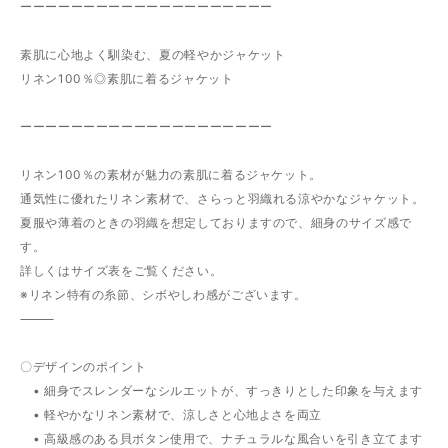
ーーーーーーーーーーーーーーーーーーーー
素肌に心地よく馴染む、夏の軽やかジャケット
リネン100％◎素肌に着るジャケット
ーーーーーーーーーーーーーーーーーーーー
リネン100％の素材が魅力の素肌に着るジャケット。
通気性に優れたリネン素材で、さらっと羽織れる涼やかなジャケット。
夏服や薄着のときの羽織を想定しておりますので、細身のサイズ感で
す。
詳しくはサイズ表をご覧ください。
※リネン特有の糸節、シボやしわ感がございます。
⸻
〇デザインのポイント
• 細身でスレンダーなシルエットが、すっきりとした印象を与えます
• 軽やかなリネン素材で、涼しさと心地よさを両立
• 高級感のある貝ボタン使用で、ナチュラルな風合いを引き立てます