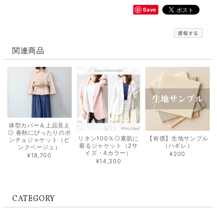
Save
通報する
関連商品
体型カバー＆上品見え
◎ 春秋にぴったりのポ
リネン100％◎素肌に
【有償】生地サンプル
ンチョジャケット（ピ
着るジャケット（2サ
（ハギレ）
ンクベージュ）
イズ・4カラー）
¥200
¥18,700
¥14,300
CATEGORY