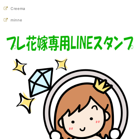
Creema
minne