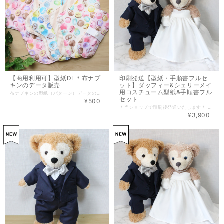
【商用利用可】型紙DL＊布ナプ
印刷発送【型紙・手順書フルセ
キンのデータ販売
ット】ダッフィー&シェリーメイ
用コスチューム型紙&手順書フル
布ナプキンの型紙（パターン）データの販売です。 説明書付きで初めての方にも安心して制作いただけます。 〇1枚目画像は出来上がりイメージです。 〇着け心地はそのままに、吸収力をUP！ 中心部を広げたパターンで「安心感がある」とご好評いただいております。 こちらの商品型紙をデータ化いたしました。（A4サイズ：JPEGデータ） ※２枚目・3枚目画像参照 布ナプキンを使ってみたいけど続けらるか不安...という方、 ご自宅にあるハギレなどで制作してお試しください♪ ハンドメイドが趣味で販売してみたい...という方、 制作した商品の商用利用可能です♪ ※型紙自体の販売・転売は禁止しております。 ーーーーーーーーーデータ内容ーーーーーーーーー ・仕様書1 ・仕様書2 ・ライナー用パターン ・少ない～普通の日用パターン ・多い日用パターン ・夜用パターン ーーーーーーーーーーーーーーーーーーーーーーー 直線ミシンのみで制作できます。 ＊作り方動画はこちら＊ https://m.youtube.com/watch?v=uVr9HrlzfmE ＊完成品はこちら＊ https://patternmaker.theshop.jp/categories/6581739 ■ご注意■ データは圧縮フォルダとなります。 タブレット・スマートフォンの場合、圧縮フォルダを解凍できない場合がございます。 メールアドレスへ送信いたしますので、ダウンロード不可の場合はご連絡ください。 データ販売の為、郵送は承っておりません。 ダウンロード可能なインターネット環境と、印刷可能なプリンターが必要です(A4サイズ)。 印刷の際は、拡大縮小設定を『実際のサイズ』へ変更してください。
セット
¥500
＊当ショップで印刷後発送いたします＊ ―レベル― パンツ★★ ベスト・ドレス★★★ ジャケット・シャツ★★★★ ［レベル一覧］ ★洋裁初心者 ★★家庭科レベル ★★★ホームソーイングレベル ★★★★洋裁スクールレベル ★★★★★上級 商用利用可能のパターン（型紙）です。 素敵なハンドメイドライフをお楽しみください♪ ■ ■ ■ ■ ■ セ ッ ト 内 容 ■ ■ ■ ■ ■ ・ダッフィー用ジャケット型紙 ￥300 ・ダッフィー用シャツ型紙 ￥300 ・ダッフィー用ベスト型紙 ￥250 ・ダッフィー用パンツ型紙 ￥250 ・シェリーメイ用ドレス型紙 ￥300 ・ジャケット手順書・・・4枚 ￥500 ・シャツ手順書・・・・・2枚 ￥500 ・ベスト手順書・・・・・2枚 ￥500 ・パンツ手順書・・・・・2枚 ￥500 ・シェリーメイ用手順書・3枚 ￥500 データダウンロード版は下記よりアクセスしてください。 https://finebloom.theshop.jp/items/43078005 ■ ■ ■ ■ ■型紙の印刷について■ ■ ■ ■ ■ 型紙1パーツにつき、5㎝四方の枠を入れております。 実寸で5㎝になるよう印刷してください。 設定方法はプリンターにより異なりますが、「余白なし・拡大縮小なし・拡大縮小100％・実際のサイズで印刷」など、実寸印刷となるよう設定してください。 ■ ■ ■ ■ ■必ずお読みください■ ■ ■ ■ ■ ・こちらのパターン(型紙)で制作された商品の商用利用可能です。 パターンの無断転写・複写・流用及び、販売はご遠慮ください。 ・制作に関してのお問合せは「
¥3,900