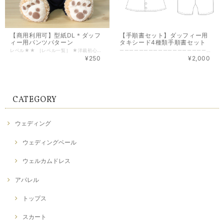
【商用利用可】型紙DL＊ダッフ
【手順書セット】ダッフィー用
ィー用パンツパターン
タキシード4種類手順書セット
レベル★★ ［レベル一覧］ ★洋裁初心者 ★★家庭科レベル ★★★ホームソーイングレベル ★★★★洋裁スクールレベル ★★★★★上級 商用利用可能のパターン（型紙）です。 こちらは型紙のみの為、洋裁初心者の方は、仕様書（作り方）を一緒にダウンロードされることをおすすめします。 手順書ダウンロードページ⇩ https://finebloom.theshop.jp/items/43081986 ■ ■ ■ ■ ■型 紙 詳 細■ ■ ■ ■ ■ しっぽ用の穴の開いたパンツです。 ウエストはゴム仕様ですが、ウエスト正面はゴムなしでスッキリとしています。 ダッフィー の大きなお尻にも対応するため、シッポ部分にダーツを入れています。お尻にゆとりがあるため、立ち姿も座り姿にも対応しています。 端はロック仕様です。ロックミシンがない方はジグザグやほつれ止め加工にて作成可能です。 ほつれにくい生地であれば直線ミシンのみでも可能です。 サイズはぴったり目にしています。少し押し込む様に着用させてください。 ▷ ▷ ▷ ▷ 仕 様 ◁ ◁ ◁ ◁ ロック部分は７mmの縫い代です。 両端はロック仕上げです。 股上はロック処理を施してから、直線ミシンで仕上げますので、１cmの縫い代です。 しっぽ部分にダーツが入ります。 裾は三つ折り仕上げです。 ベルトは後ろに２本ゴム、前は接着芯貼りでゴムは入りません。 ベルトを作成し、パンツと合わせて、ロックで仕上げます。 8コールゴム18cmを2本と接着芯が必要です。 ■ ■ ■ ■ ■印刷について■ ■ ■ ■ ■ 型紙1パーツにつき、5㎝四方の枠を入れております。 実寸で5㎝になるよう印刷してください。 設定方法はプリンターにより異なりますが、「余白なし・拡大縮小なし・拡大縮小100％・実際のサイズで印刷」など、実寸印刷となるよう設定してください。 ■ ■ ■ ■ ■コンビニ印刷について■ ■ ■ ■ ■ コンビニプリンターで印刷の場合、文書ファイルとして印刷が可能です。 各3社プリンターでの実寸設定は下記の通りです。 ・ファミリーマート 設定を変更する→用紙に合わせる（☑外す） ・ローソン 用紙に合わせる→しない ・セブンイレブン 小さめ印刷→しない ■ ■ ■ ■ ■必ずお読みください■ ■ ■ ■ ■ ・こちらのパターン(型紙)で制作された商品の商用利用可能です。 パターンの無断転写・複写・流用及び、販売はご遠慮ください。 ・パターンの販売価格を抑えるため、縫製手順書を別ページにて販売しております。 型紙内に仕様を明記しておりますので、洋裁経験者の方であれば手順書不要で作成可能です。 手順書ダウンロードページ⇩ https://finebloom.theshop.jp/items/43081986 ・制作に関してのお問合せは「
ーーーーーーーーーーーーーーーーーーー 型紙SHOP NEW OPEN 同商品を10％OFFにて販売中↓ https://patternmaker.theshop.jp/items/87441386 ーーーーーーーーーーーーーーーーーーー ダッフィー用タキシード縫製手順書のフルセットです。 ファイルはA4サイズPDFファイルです。 コンビニのプリンターでも印刷が可能です。 圧縮フォルダとなりますので、パソコンでのダウンロードが必須です。 スマートフォンでは解凍ができかねますのでご注意ください。 ■ ■ ■ ■ ■ セ ッ ト 内 容 ■ ■ ■ ■ ■ ジャケット手順書・・・4枚 ￥500 シャツ手順書・・・・・2枚 ￥500 ベスト手順書・・・・・2枚 ￥500 パンツ手順書・・・・・2枚 ￥500 型紙内にも補足が入っておりますので、洋裁経験者の方であれば手順書無しでも縫製可能です。 型紙を先にダウンロードいただき、難しい場合はこちらの手順書をダウンロードしてください。 型紙はこちら⇩ https://finebloom.theshop.jp/categories/3365988 「縫製手順書」著作権はFINEBLOOM が保持しております。 無断転写・複写・流用及び、販売は禁止しております。 パターン(型紙)で制作された商品の商用利用は可能です。 単品手順書は下記よりダウンロードいただけます。 https://finebloom.theshop.jp/categories/3365989
¥250
¥2,000
CATEGORY
ウェディング
ウェディングベール
ウェルカムドレス
アパレル
トップス
スカート