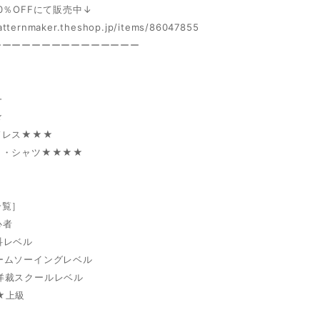
0％OFFにて販売中↓
patternmaker.theshop.jp/items/86047855
ーーーーーーーーーーーーーーー
―
★
ドレス★★★
ト・シャツ★★★★
一覧］
心者
科レベル
ームソーイングレベル
洋裁スクールレベル
★上級