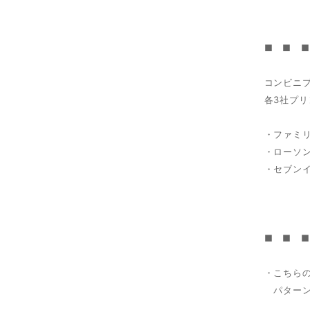
■ ■ 
コンビニ
各3社プ
・ファミ
・ローソ
・セブン
■ ■ 
・こちら
パターン