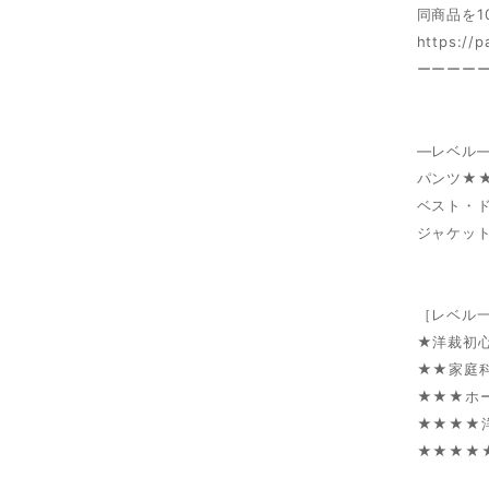
同商品を1
https://
ーーーー
―レベル
パンツ★
ベスト・
ジャケッ
［レベル
★洋裁初
★★家庭
★★★ホ
★★★★
★★★★