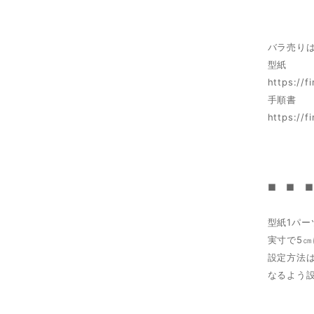
バラ売り
型紙
https://
手順書
https://
■ ■ 
型紙1パ
実寸で5
設定方法
なるよう