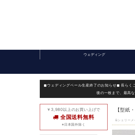
ウェディング
◼︎ウェディングベール生産終了のお知らせ◼︎ 長
後の一枚まで、最高な
￥3,980以上のお買い上げで
【型紙・
全国送料無料
&シェリーメイ
※日本国外除く