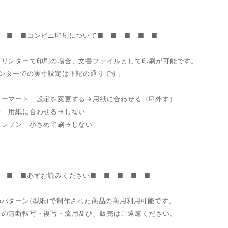
■ ■ ■コンビニ印刷について■ ■ ■ ■ ■
プリンターで印刷の場合、文書ファイルとして印刷が可能です。
リンターでの実寸設定は下記の通りです。
リーマート 設定を変更する→用紙に合わせる（☑外す）
ン 用紙に合わせる→しない
イレブン 小さめ印刷→しない
■ ■ ■必ずお読みください■ ■ ■ ■ ■
のパターン(型紙)で制作された商品の商用利用可能です。
の無断転写・複写・流用及び、販売はご遠慮ください。