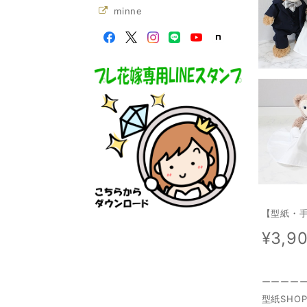
minne
【型紙・
¥3,9
ーーーー
型紙SHOP