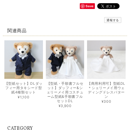
Save
通報する
関連商品
【型紙セット】DLダッ
【型紙・手順書フルセ
【商用利用可】型紙DL
フィー用タキシード型
ット】ダッフィー&シ
＊シェリーメイ用ウェ
紙4種類セット
ェリーメイ用コスチュ
ディングドレスパター
ーム型紙&手順書フル
ン
¥1,100
セットDL
¥300
¥3,900
CATEGORY