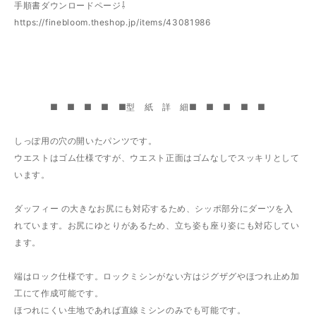
手順書ダウンロードページ⇩
https://finebloom.theshop.jp/items/43081986
■ ■ ■ ■ ■型 紙 詳 細■ ■ ■ ■ ■
しっぽ用の穴の開いたパンツです。
ウエストはゴム仕様ですが、ウエスト正面はゴムなしでスッキリとして
います。
ダッフィー の大きなお尻にも対応するため、シッポ部分にダーツを入
れています。お尻にゆとりがあるため、立ち姿も座り姿にも対応してい
ます。
端はロック仕様です。ロックミシンがない方はジグザグやほつれ止め加
工にて作成可能です。
ほつれにくい生地であれば直線ミシンのみでも可能です。