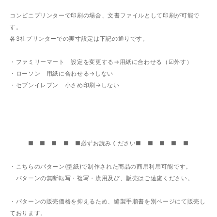
コンビニプリンターで印刷の場合、文書ファイルとして印刷が可能で
す。
各3社プリンターでの実寸設定は下記の通りです。
・ファミリーマート 設定を変更する→用紙に合わせる（☑外す）
・ローソン 用紙に合わせる→しない
・セブンイレブン 小さめ印刷→しない
■ ■ ■ ■ ■必ずお読みください■ ■ ■ ■ ■
・こちらのパターン(型紙)で制作された商品の商用利用可能です。
パターンの無断転写・複写・流用及び、販売はご遠慮ください。
・パターンの販売価格を抑えるため、縫製手順書を別ページにて販売し
ております。