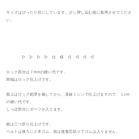
サイズはぴったり目にしています。少し押し込む様に着用させてくださ
い。
▷ ▷ ▷ ▷ 仕 様 ◁ ◁ ◁ ◁
ロック部分は７mmの縫い代です。
両端はロック仕上げです。
股上はロック処理を施してから、直線ミシンで仕上げますので、１cm
の縫い代です。
しっぽ部分にダーツが入ります。
裾は三つ折り仕上げです。
ベルトは後ろに２本ゴム、前は接着芯貼りでゴムは入りません。