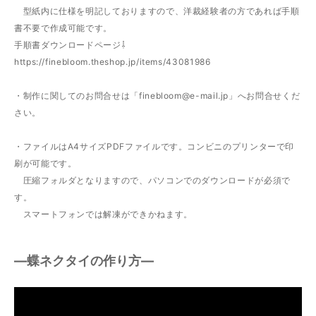
型紙内に仕様を明記しておりますので、洋裁経験者の方であれば手順
書不要で作成可能です。
手順書ダウンロードページ⇩
https://finebloom.theshop.jp/items/43081986
・制作に関してのお問合せは「
finebloom@e-mail.jp
」へお問合せくだ
さい。
・ファイルはA4サイズPDFファイルです。コンビニのプリンターで印
刷が可能です。
圧縮フォルダとなりますので、パソコンでのダウンロードが必須で
す。
スマートフォンでは解凍ができかねます。
―蝶ネクタイの作り方―