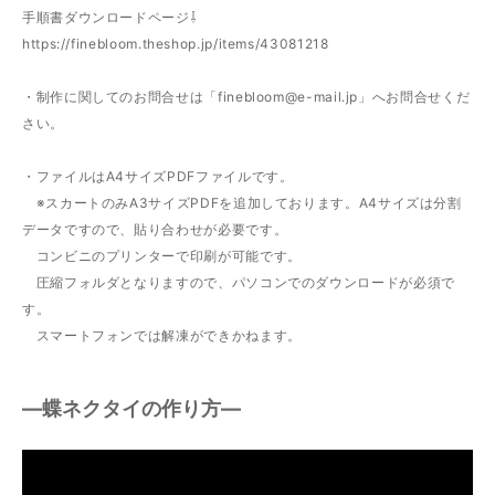
手順書ダウンロードページ⇩
https://finebloom.theshop.jp/items/43081218
・制作に関してのお問合せは「
finebloom@e-mail.jp
」へお問合せくだ
さい。
・ファイルはA4サイズPDFファイルです。
※スカートのみA3サイズPDFを追加しております。A4サイズは分割
データですので、貼り合わせが必要です。
コンビニのプリンターで印刷が可能です。
圧縮フォルダとなりますので、パソコンでのダウンロードが必須で
す。
スマートフォンでは解凍ができかねます。
―蝶ネクタイの作り方―