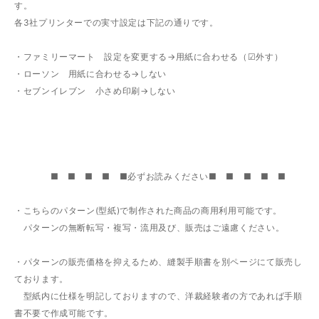
す。
各3社プリンターでの実寸設定は下記の通りです。
・ファミリーマート 設定を変更する→用紙に合わせる（☑外す）
・ローソン 用紙に合わせる→しない
・セブンイレブン 小さめ印刷→しない
■ ■ ■ ■ ■必ずお読みください■ ■ ■ ■ ■
・こちらのパターン(型紙)で制作された商品の商用利用可能です。
パターンの無断転写・複写・流用及び、販売はご遠慮ください。
・パターンの販売価格を抑えるため、縫製手順書を別ページにて販売し
ております。
型紙内に仕様を明記しておりますので、洋裁経験者の方であれば手順
書不要で作成可能です。