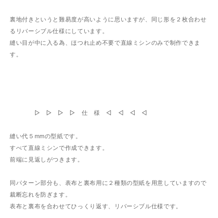
裏地付きというと難易度が高いように思いますが、同じ形を２枚合わせ
るリバーシブル仕様にしています。
縫い目が中に入る為、ほつれ止め不要で直線ミシンのみで制作できま
す。
▷ ▷ ▷ ▷ 仕 様 ◁ ◁ ◁ ◁
縫い代５mmの型紙です。
すべて直線ミシンで作成できます。
前端に見返しがつきます。
同パターン部分も、表布と裏布用に２種類の型紙を用意していますので
裁断忘れを防ぎます。
表布と裏布を合わせてひっくり返す、リバーシブル仕様です。