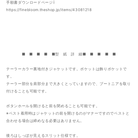
手順書ダウンロードページ⇩
https://finebloom.theshop.jp/items/43081218
■ ■ ■ ■ ■型 紙 詳 細■ ■ ■ ■ ■
テーラーカラー裏地付きジャケットです。ポケットは飾りポケットで
す。
テーラー部分を肩部分まで大きくとっていますので、ブートニアを取り
付けることも可能です。
ボタンホールを開けると前を閉めることも可能です。
※ベスト着用時はジャケットの前を開けるのがマナーですのでベストと
合わせる場合は締めなる必要はありません。
後ろはしっぽが見えるスリット仕様です。