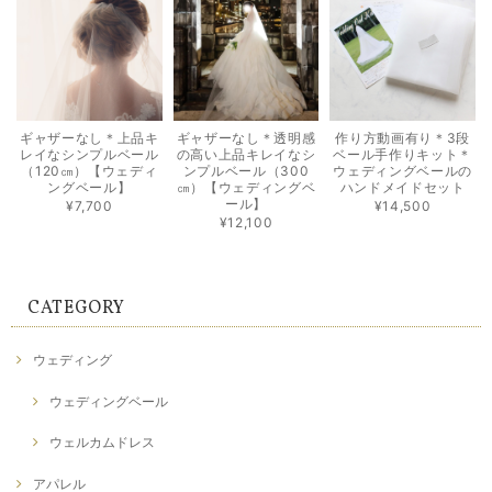
ギャザーなし＊上品キ
ギャザーなし＊透明感
作り方動画有り＊3段
レイなシンプルベール
の高い上品キレイなシ
ベール手作りキット＊
（120㎝）【ウェディ
ンプルベール（300
ウェディングベールの
ングベール】
㎝）【ウェディングベ
ハンドメイドセット
ール】
¥7,700
¥14,500
¥12,100
CATEGORY
ウェディング
ウェディングベール
ウェルカムドレス
アパレル