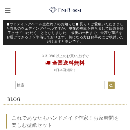
◼︎ウェディングベール生産終了のお知らせ◼︎ 長らくご愛顧いただきまし
た当店のウェディングベールですが、現在の在庫を持ちまして販売を終
了させていただくこととなりました。 最後の一枚まで、最高な商品を
お届けできるよう準備しております。気になる方はお早めにご検討いた
だけますと幸いです。
￥3,980以上のお買い上げで
全国送料無料
※日本国外除く
BLOG
これであなたもハンドメイド作家！お家時間を
楽しむ型紙セット