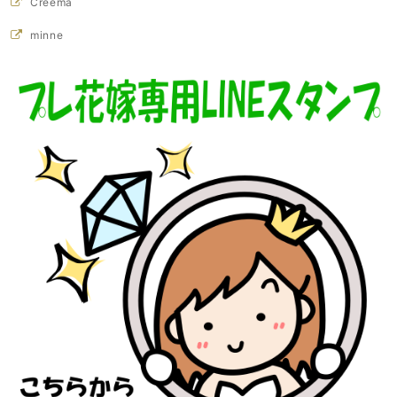
Creema
minne