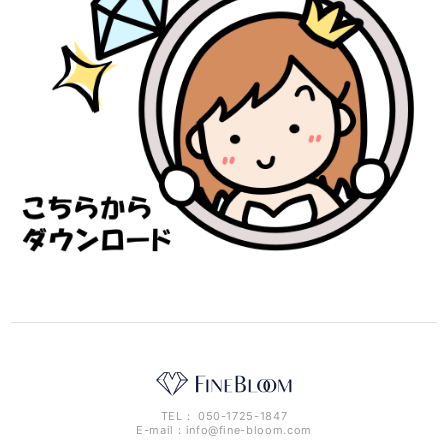
TEL： 050-1725-1847
E-mail：
info@fine-bloom.com