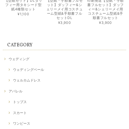
【型紙セット】DLダッ
【型紙・手順書フルセ
印刷発送【型紙・手順
フィー用タキシード型
ット】ダッフィー&シ
書フルセット】ダッフ
紙4種類セット
ェリーメイ用コスチュ
ィー&シェリーメイ用
ーム型紙&手順書フル
コスチューム型紙&手
¥1,100
セットDL
順書フルセット
¥3,900
¥3,900
CATEGORY
ウェディング
ウェディングベール
ウェルカムドレス
アパレル
トップス
スカート
ワンピース