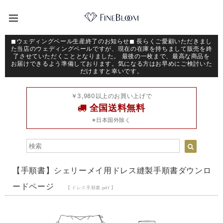
◼︎ウェディングベール生産終了のお知らせ◼︎ 長らくご愛顧いただきまし
た当店のウェディングベールですが、現在の在庫を持ちまして販売を終
了させていただくこととなりました。 最後の一枚まで、最高な商品を
お届けできるよう準備しております。気になる方はお早めにご検討いた
だけますと幸いです。
￥3,980以上のお買い上げで
全国送料無料
※日本国外除く
【手順書】シェリーメイ用ドレス縫製手順書ダウンロ
ードページ
【 ドレス手順書.pdf 】